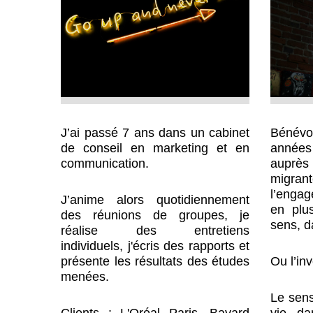
Bénévo
J’ai passé 7 ans dans un cabinet
années
de
conseil
en marketing et en
auprès 
communication.
migran
l’enga
J’anime
alors quotidiennement
en plu
des
réunions
de groupes
, je
sens, d
réalise des
entretiens
individuels,
j'écris des
rapports
et
Ou l’inv
présente les résultats
des études
menées.
Le sens
vie da
Clients : L'Oréal Paris, Bayard