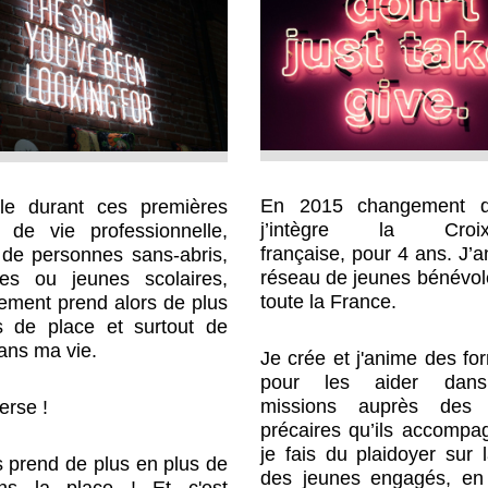
En 2015 changement d
le
durant ces premières
j’intègre la
Croi
 de vie professionnelle,
française
, pour 4 ans. J’
de personnes sans-abris,
réseau de jeunes bénévo
tes ou jeunes scolaires,
toute la France.
gement
prend alors de plus
s de place et surtout de
ans ma vie
.
Je
crée et j'anime des fo
pour les aider dans
missions auprès des 
erse !
précaires qu’ils accompa
je fais du
plaidoyer
sur l
 prend de plus en plus de
des jeunes engagés, en 
ns la place ! Et c'est