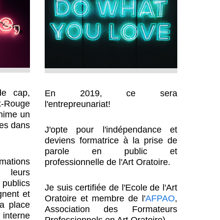
e cap,
En 2019, ce sera
x-Rouge
l'entrepreunariat
!
anime un
les dans
J'opte pour l'indépendance et
deviens
formatrice à la prise de
parole en public et
rmations
professionnelle de l'Art Oratoire.
 leurs
publics
Je suis certifiée de l'Ecole de l'Art
gnent et
Oratoire et membre de l'
AFPAO
,
a place
Association des Formateurs
interne
Professionnels en Art Oratoire)
.