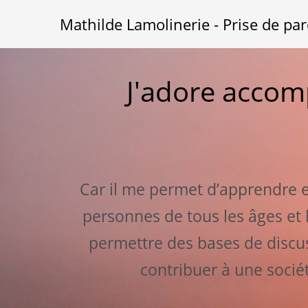
Mathilde Lamolinerie - Prise de par
J'adore accom
Car il me permet d’apprendre 
personnes de tous les âges et h
permettre des bases de discus
contribuer à une socié