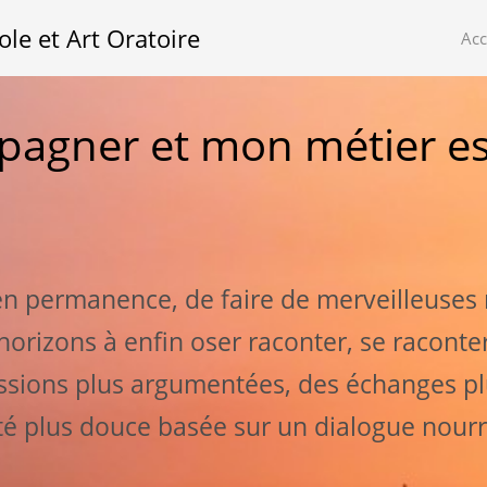
ole et Art Oratoire
Ac
pagner et mon métier es
en permanence, de faire de merveilleuses
orizons à enfin oser raconter, se raconter
sions plus argumentées, des échanges plu
té plus douce basée sur un dialogue nourri